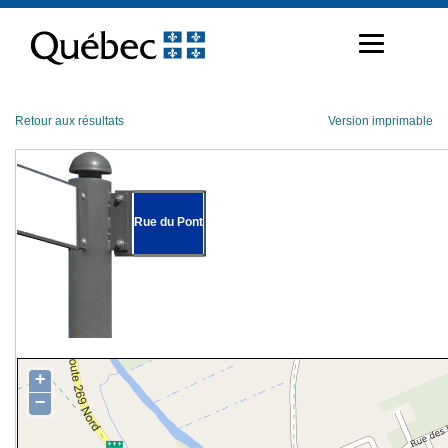
Passer
au
contenu
Retour aux résultats
Version imprimable
Rue du Pont
+
−