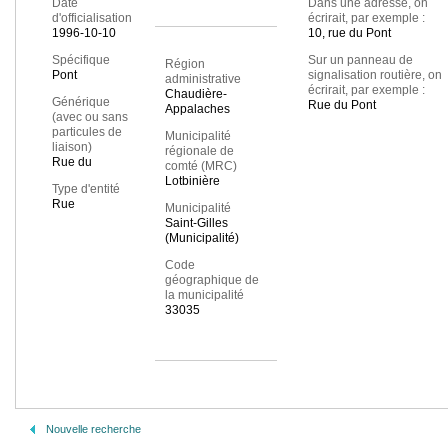
Date
Dans une adresse, on
d'officialisation
écrirait, par exemple :
1996-10-10
10, rue du Pont
Spécifique
Sur un panneau de
Région
Pont
signalisation routière, on
administrative
écrirait, par exemple :
Chaudière-
Générique
Rue du Pont
Appalaches
(avec ou sans
particules de
Municipalité
liaison)
régionale de
Rue du
comté (MRC)
Lotbinière
Type d'entité
Rue
Municipalité
Saint-Gilles
(Municipalité)
Code
géographique de
la municipalité
33035
Nouvelle recherche