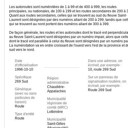
Les autoroutes sont numérotées de 1 à 99 et de 400 à 999, les routes
principales, ou nationales, de 100 à 199 et les routes secondaires de 200 à 
Quant aux routes secondaires, celles qui se trouvent au sud du fleuve Saint-
Laurent sont désignées par des numéros allant de 200 à 299, tandis que cel
qui se trouvent au nord portent des numéros allant de 300 à 399.
De façon générale, les routes et les autoroutes dont le tracé est perpendicula
au fleuve Saint-Laurent sont désignées par un numéro impair, alors que cell
dont le tracé est parallèle à celui du fleuve sont désignées par un numéro pai
La numérotation va en ordre croissant de l'ouest vers l'est de la province et d
sud vers le nord.
Date
Dans une adresse, on
d'officialisation
écrirait, par exemple :
1996-10-10
10, route 269 Sud
Spécifique
Sur un panneau de
Région
269 Sud
signalisation routière, on
administrative
écrirait, par exemple :
Chaudière-
Générique
Route 269 Sud
Appalaches
(avec ou sans
particules de
Municipalité
liaison)
régionale de
Route
comté (MRC)
Lotbinière
Type d'entité
Route
Municipalité
Saint-Gilles