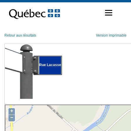
Passer
au
contenu
Retour aux résultats
Version imprimable
Rue Lacasse
+
−