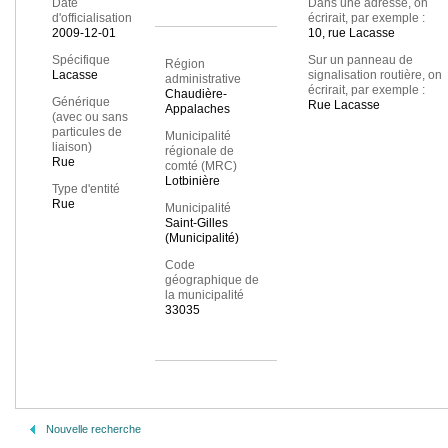
Date
Dans une adresse, on
d'officialisation
écrirait, par exemple :
2009-12-01
10, rue Lacasse
Spécifique
Sur un panneau de
Région
Lacasse
signalisation routière, on
administrative
écrirait, par exemple :
Chaudière-
Générique
Rue Lacasse
Appalaches
(avec ou sans
particules de
Municipalité
liaison)
régionale de
Rue
comté (MRC)
Lotbinière
Type d'entité
Rue
Municipalité
Saint-Gilles
(Municipalité)
Code
géographique de
la municipalité
33035
Nouvelle recherche