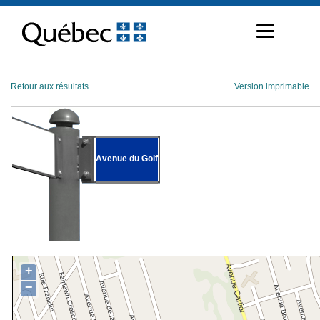
Passer
au
contenu
Retour aux résultats
Version imprimable
Avenue du Golf
+
−