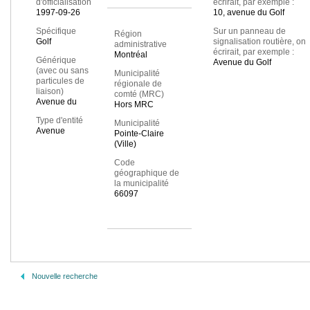
d'officialisation
écrirait, par exemple :
1997-09-26
10, avenue du Golf
Spécifique
Sur un panneau de
Région
Golf
signalisation routière, on
administrative
écrirait, par exemple :
Montréal
Générique
Avenue du Golf
(avec ou sans
Municipalité
particules de
régionale de
liaison)
comté (MRC)
Avenue du
Hors MRC
Type d'entité
Municipalité
Avenue
Pointe-Claire
(Ville)
Code
géographique de
la municipalité
66097
Nouvelle recherche