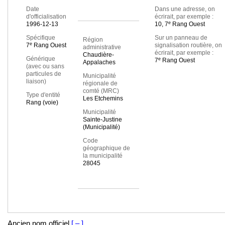
Date
Dans une adresse, on
d'officialisation
écrirait, par exemple :
e
1996-12-13
10, 7
Rang Ouest
Spécifique
Sur un panneau de
Région
e
7
Rang Ouest
signalisation routière, on
administrative
écrirait, par exemple :
Chaudière-
Générique
e
7
Rang Ouest
Appalaches
(avec ou sans
particules de
Municipalité
liaison)
régionale de
comté (MRC)
Type d'entité
Les Etchemins
Rang (voie)
Municipalité
Sainte-Justine
(Municipalité)
Code
géographique de
la municipalité
28045
Ancien nom officiel
[ – ]