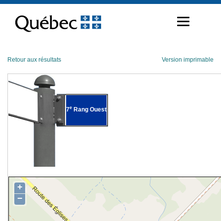
Passer
au
contenu
Retour aux résultats
Version imprimable
e
7
Rang Ouest
+
−