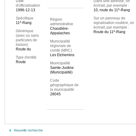
Date
Dans une adresse, on
d'officialisation
écrirait, par exemple :
e
1996-12-13
10, route du 11
-Rang
Spécifique
Sur un panneau de
Région
e
11
-Rang
signalisation routière, on
administrative
écrirait, par exemple :
Chaudière-
Générique
e
Route du 11
-Rang
Appalaches
(avec ou sans
particules de
Municipalité
liaison)
régionale de
Route du
comté (MRC)
Les Etchemins
Type d'entité
Route
Municipalité
Sainte-Justine
(Municipalité)
Code
géographique de
la municipalité
28045
Nouvelle recherche