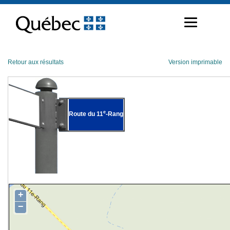
Passer
au
contenu
Retour aux résultats
Version imprimable
e
Route du 11
-Rang
+
−