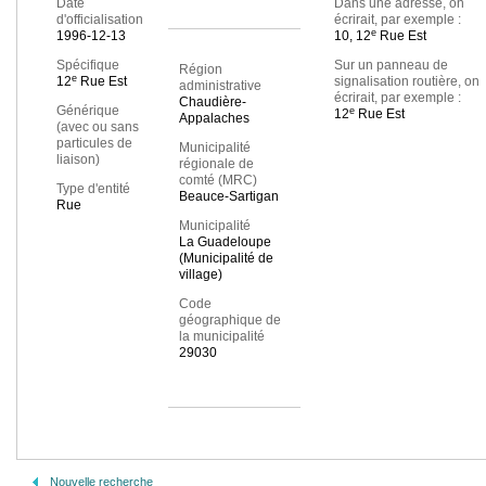
Date
Dans une adresse, on
d'officialisation
écrirait, par exemple :
e
1996-12-13
10, 12
Rue Est
Spécifique
Sur un panneau de
Région
e
12
Rue Est
signalisation routière, on
administrative
écrirait, par exemple :
Chaudière-
Générique
e
12
Rue Est
Appalaches
(avec ou sans
particules de
Municipalité
liaison)
régionale de
comté (MRC)
Type d'entité
Beauce-Sartigan
Rue
Municipalité
La Guadeloupe
(Municipalité de
village)
Code
géographique de
la municipalité
29030
Nouvelle recherche