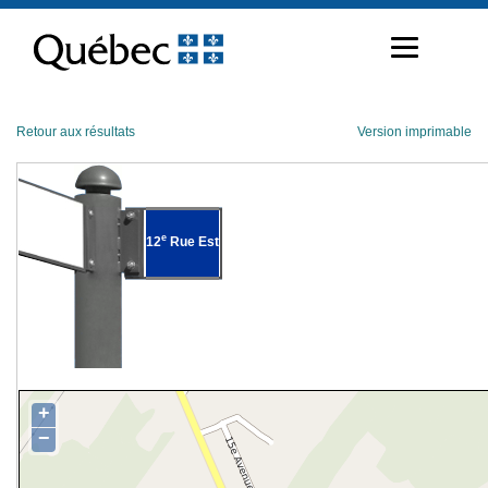
Passer
au
contenu
Retour aux résultats
Version imprimable
e
12
Rue Est
+
−