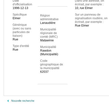
Date
Dans une adresse, on
d'officialisation
écrirait, par exemple :
1996-12-13
10, rue Elmer
Spécifique
Sur un panneau de
Région
Elmer
signalisation routière, on
administrative
écrirait, par exemple :
Lanaudière
Générique
Rue Elmer
(avec ou sans
Municipalité
particules de
régionale de
liaison)
comté (MRC)
Rue
Matawinie
Type d'entité
Municipalité
Rue
Rawdon
(Municipalité)
Code
géographique de
la municipalité
62037
Nouvelle recherche