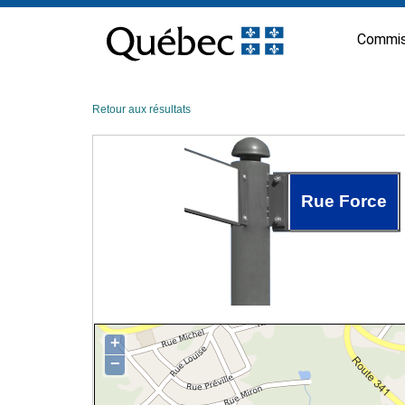
Passer
au
Commis
contenu
Retour aux résultats
Rue Force
+
−