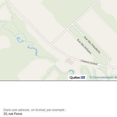
© Gouvernement d
Dans une adresse, on écrirait, par exemple :
10, rue Force