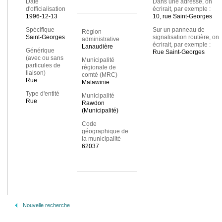
Date
Dans une adresse, on
d'officialisation
écrirait, par exemple :
1996-12-13
10, rue Saint-Georges
Spécifique
Sur un panneau de
Région
Saint-Georges
signalisation routière, on
administrative
écrirait, par exemple :
Lanaudière
Générique
Rue Saint-Georges
(avec ou sans
Municipalité
particules de
régionale de
liaison)
comté (MRC)
Rue
Matawinie
Type d'entité
Municipalité
Rue
Rawdon
(Municipalité)
Code
géographique de
la municipalité
62037
Nouvelle recherche