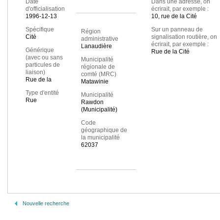
Date
Dans une adresse, on
d'officialisation
écrirait, par exemple :
1996-12-13
10, rue de la Cité
Spécifique
Sur un panneau de
Région
Cité
signalisation routière, on
administrative
écrirait, par exemple :
Lanaudière
Générique
Rue de la Cité
(avec ou sans
Municipalité
particules de
régionale de
liaison)
comté (MRC)
Rue de la
Matawinie
Type d'entité
Municipalité
Rue
Rawdon
(Municipalité)
Code
géographique de
la municipalité
62037
Nouvelle recherche