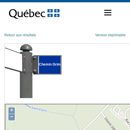
Passer
au
contenu
Retour aux résultats
Version imprimable
Chemin Grim
+
−