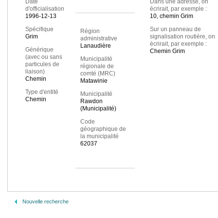
Date
Dans une adresse, on
d'officialisation
écrirait, par exemple :
1996-12-13
10, chemin Grim
Spécifique
Sur un panneau de
Région
Grim
signalisation routière, on
administrative
écrirait, par exemple :
Lanaudière
Générique
Chemin Grim
(avec ou sans
Municipalité
particules de
régionale de
liaison)
comté (MRC)
Chemin
Matawinie
Type d'entité
Municipalité
Chemin
Rawdon
(Municipalité)
Code
géographique de
la municipalité
62037
Nouvelle recherche