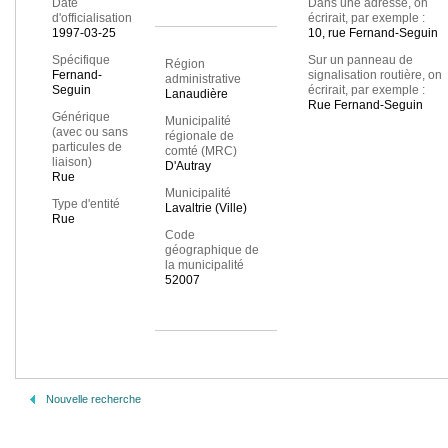
Date
Dans une adresse, on
d'officialisation
écrirait, par exemple :
1997-03-25
10, rue Fernand-Seguin
Spécifique
Sur un panneau de
Région
Fernand-
signalisation routière, on
administrative
Seguin
écrirait, par exemple :
Lanaudière
Rue Fernand-Seguin
Générique
Municipalité
(avec ou sans
régionale de
particules de
comté (MRC)
liaison)
D'Autray
Rue
Municipalité
Type d'entité
Lavaltrie (Ville)
Rue
Code
géographique de
la municipalité
52007
Nouvelle recherche