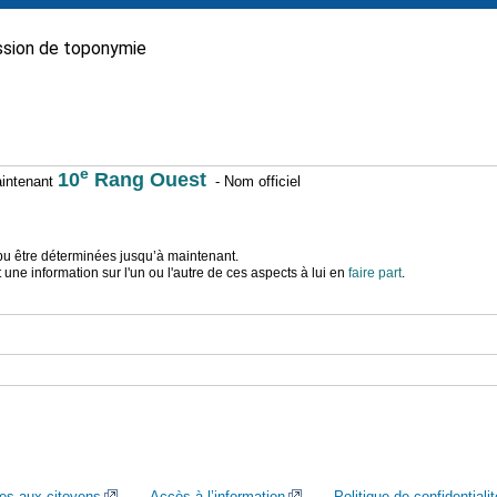
sion de toponymie
e
10
Rang Ouest
maintenant
- Nom officiel
t pu être déterminées jusqu’à maintenant.
ne information sur l'un ou l'autre de ces aspects à lui en
faire part
.
ces aux citoyens
Accès à l’information
Politique de confidentialit