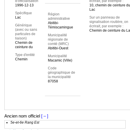
d'officialisation
écrirait, par exemple :
1996-12-13
10, chemin de ceinture d
Lac
Spécifique
Région
Lac
Sur un panneau de
administrative
signalisation routière, on
Abitibi-
Générique
écrirait, par exemple :
Témiscamingue
(avec ou sans
Chemin de ceinture du L
particules de
Municipalité
liaison)
régionale de
Chemin de
comté (MRC)
ceinture du
Abitibi-Ouest
Type d'entité
Municipalité
Chemin
Macamic (Ville)
Code
géographique de
la municipalité
87058
Ancien nom officiel
[ – ]
5e-et-6e Rang Est