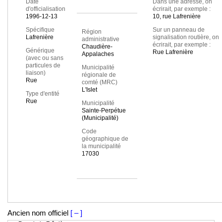
Date
Dans une adresse, on
d'officialisation
écrirait, par exemple :
1996-12-13
10, rue Lafrenière
Spécifique
Sur un panneau de
Région
Lafrenière
signalisation routière, on
administrative
écrirait, par exemple :
Chaudière-
Générique
Rue Lafrenière
Appalaches
(avec ou sans
particules de
Municipalité
liaison)
régionale de
Rue
comté (MRC)
L'Islet
Type d'entité
Rue
Municipalité
Sainte-Perpétue
(Municipalité)
Code
géographique de
la municipalité
17030
Ancien nom officiel
[ – ]