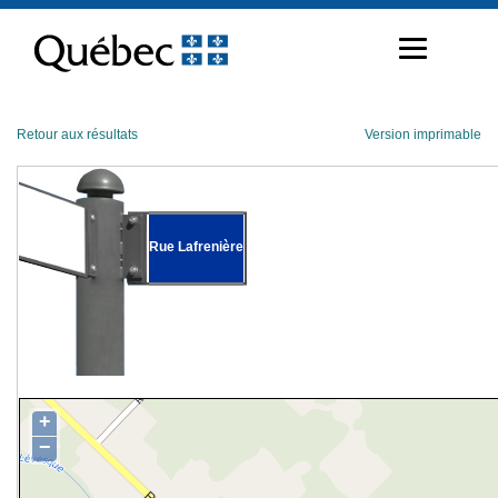
Passer
au
contenu
Retour aux résultats
Version imprimable
Rue Lafrenière
+
−