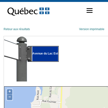
Passer
au
contenu
Retour aux résultats
Version imprimable
Avenue du Lac Est
+
−