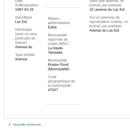
Date
Dans une adresse, on
d'officialisation
écrirait, par exemple :
1997-03-25
10, avenue du Lac Est
Spécifique
Sur un panneau de
Région
Lac Est
signalisation routière, on
administrative
écrirait, par exemple :
Estrie
Générique
Avenue du Lac Est
(avec ou sans
Municipalité
particules de
régionale de
liaison)
comté (MRC)
Avenue du
La Haute-
Yamaska
Type d'entité
Avenue
Municipalité
Roxton Pond
(Municipalité)
Code
géographique de
la municipalité
47047
Nouvelle recherche