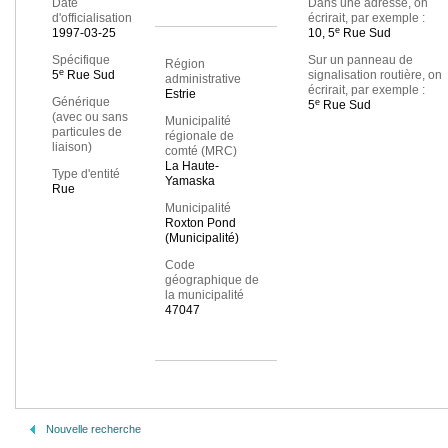
Date
Dans une adresse, on
d'officialisation
écrirait, par exemple :
e
1997-03-25
10, 5
Rue Sud
Spécifique
Sur un panneau de
Région
e
5
Rue Sud
signalisation routière, on
administrative
écrirait, par exemple :
Estrie
Générique
e
5
Rue Sud
(avec ou sans
Municipalité
particules de
régionale de
liaison)
comté (MRC)
La Haute-
Type d'entité
Yamaska
Rue
Municipalité
Roxton Pond
(Municipalité)
Code
géographique de
la municipalité
47047
Nouvelle recherche