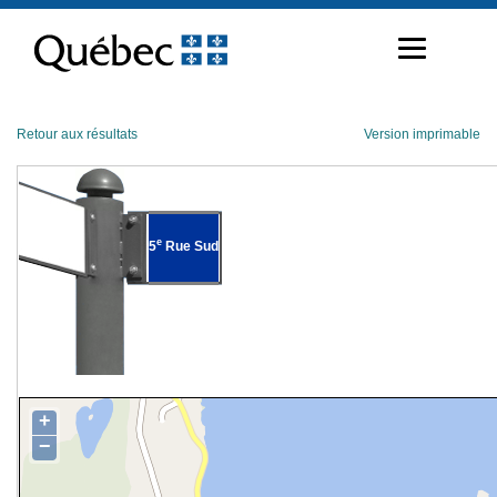
Passer
au
contenu
Retour aux résultats
Version imprimable
e
5
Rue Sud
+
−