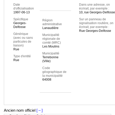
Date
Dans une adresse, on
d'officialisation
écrirait, par exemple :
1997-06-13
10, rue Georges-Delfosse
Spécifique
Sur un panneau de
Région
Georges-
signalisation routière, on
administrative
Delfosse
écrirait, par exemple :
Lanaudière
Rue Georges-Delfosse
Générique
Municipalité
(avec ou sans
régionale de
particules de
comté (MRC)
liaison)
Les Moulins
Rue
Municipalité
Type d'entité
Terrebonne
Rue
(Ville)
Code
géographique de
la municipalité
64008
Ancien nom officiel
[ – ]