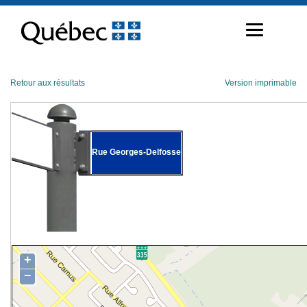
Passer
au
contenu
Retour aux résultats
Version imprimable
Rue Georges-Delfosse
+
−