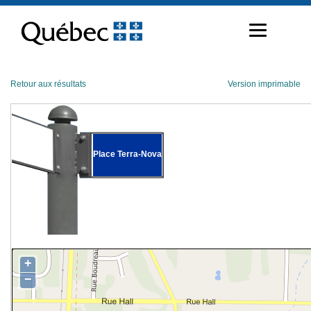
Passer
au
contenu
Retour aux résultats
Version imprimable
Place Terra-Nova
+
−