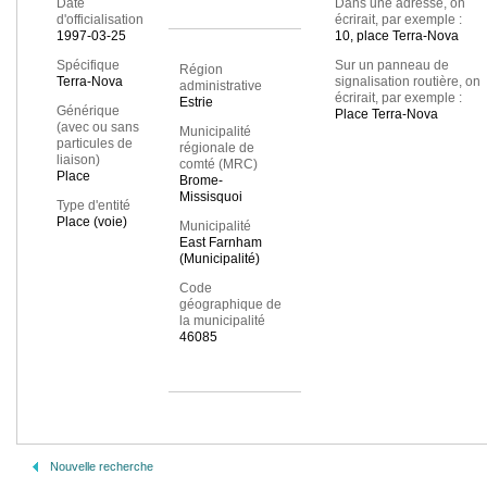
Date
Dans une adresse, on
d'officialisation
écrirait, par exemple :
1997-03-25
10, place Terra-Nova
Spécifique
Sur un panneau de
Région
Terra-Nova
signalisation routière, on
administrative
écrirait, par exemple :
Estrie
Générique
Place Terra-Nova
(avec ou sans
Municipalité
particules de
régionale de
liaison)
comté (MRC)
Place
Brome-
Missisquoi
Type d'entité
Place (voie)
Municipalité
East Farnham
(Municipalité)
Code
géographique de
la municipalité
46085
Nouvelle recherche