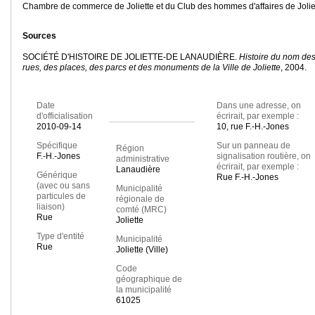
Chambre de commerce de Joliette et du Club des hommes d'affaires de Jolie
Sources
SOCIÉTÉ D'HISTOIRE DE JOLIETTE-DE LANAUDIÈRE.
Histoire du nom de
rues, des places, des parcs et des monuments de la Ville de Joliette
, 2004.
Date
Dans une adresse, on
d'officialisation
écrirait, par exemple :
2010-09-14
10, rue F.-H.-Jones
Spécifique
Sur un panneau de
Région
F.-H.-Jones
signalisation routière, on
administrative
écrirait, par exemple :
Lanaudière
Générique
Rue F.-H.-Jones
(avec ou sans
Municipalité
particules de
régionale de
liaison)
comté (MRC)
Rue
Joliette
Type d'entité
Municipalité
Rue
Joliette (Ville)
Code
géographique de
la municipalité
61025