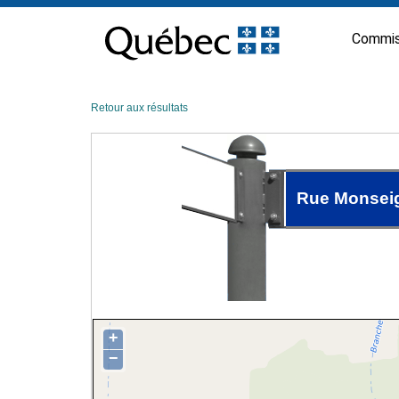
Passer
au
Commis
contenu
Retour aux résultats
Rue Monseig
+
−