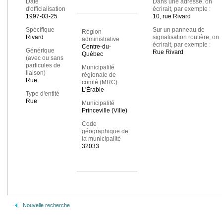
Date
Dans une adresse, on
d'officialisation
écrirait, par exemple :
1997-03-25
10, rue Rivard
Spécifique
Sur un panneau de
Région
Rivard
signalisation routière, on
administrative
écrirait, par exemple :
Centre-du-
Générique
Rue Rivard
Québec
(avec ou sans
particules de
Municipalité
liaison)
régionale de
Rue
comté (MRC)
L'Érable
Type d'entité
Rue
Municipalité
Princeville (Ville)
Code
géographique de
la municipalité
32033
Nouvelle recherche