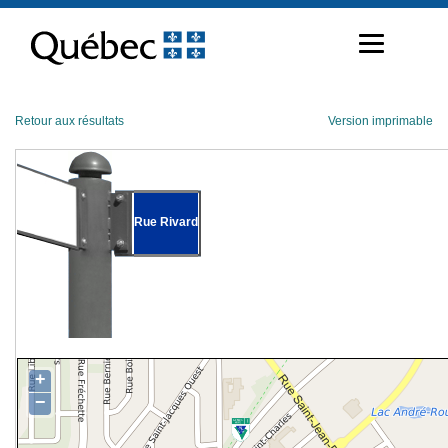
Passer
au
contenu
Retour aux résultats
Version imprimable
Rue Rivard
+
−