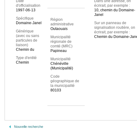
Date
Dans une adresse, on
d'officialisation
écrirait, par exemple :
1997-06-13
10, chemin du Domaine-
Janel
Spécifique
Région
Domaine-Janel
Sur un panneau de
administrative
signalisation routière, on
Outaouais
Générique
écrirait, par exemple :
(avec ou sans
Chemin du Domaine-Jan
Municipalité
particules de
régionale de
liaison)
comté (MRC)
Chemin du
Papineau
Type d'entité
Municipalité
Chemin
Chénéville
(Municipalité)
Code
géographique de
la municipalité
80103
Nouvelle recherche