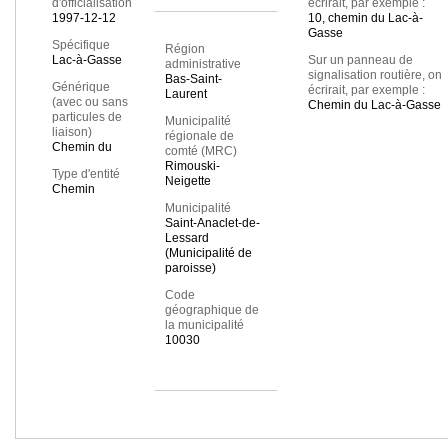
d'officialisation
écrirait, par exemple :
1997-12-12
10, chemin du Lac-à-
Gasse
Spécifique
Région
Lac-à-Gasse
Sur un panneau de
administrative
signalisation routière, on
Bas-Saint-
Générique
écrirait, par exemple :
Laurent
(avec ou sans
Chemin du Lac-à-Gasse
particules de
Municipalité
liaison)
régionale de
Chemin du
comté (MRC)
Rimouski-
Type d'entité
Neigette
Chemin
Municipalité
Saint-Anaclet-de-
Lessard
(Municipalité de
paroisse)
Code
géographique de
la municipalité
10030