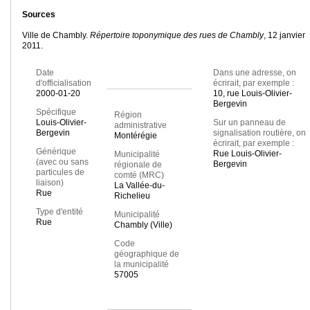
Sources
Ville de Chambly.
Répertoire toponymique des rues de Chambly
, 12 janvier
2011.
Date
Dans une adresse, on
d'officialisation
écrirait, par exemple :
2000-01-20
10, rue Louis-Olivier-
Bergevin
Spécifique
Région
Louis-Olivier-
Sur un panneau de
administrative
Bergevin
signalisation routière, on
Montérégie
écrirait, par exemple :
Générique
Rue Louis-Olivier-
Municipalité
(avec ou sans
Bergevin
régionale de
particules de
comté (MRC)
liaison)
La Vallée-du-
Rue
Richelieu
Type d'entité
Municipalité
Rue
Chambly (Ville)
Code
géographique de
la municipalité
57005