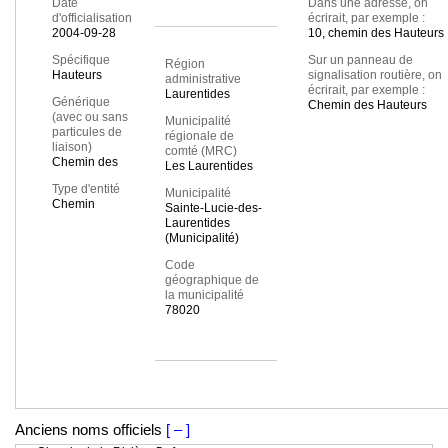
Date
Dans une adresse, on
d'officialisation
écrirait, par exemple :
2004-09-28
10, chemin des Hauteurs
Spécifique
Sur un panneau de
Région
Hauteurs
signalisation routière, on
administrative
écrirait, par exemple :
Laurentides
Générique
Chemin des Hauteurs
(avec ou sans
Municipalité
particules de
régionale de
liaison)
comté (MRC)
Chemin des
Les Laurentides
Type d'entité
Municipalité
Chemin
Sainte-Lucie-des-
Laurentides
(Municipalité)
Code
géographique de
la municipalité
78020
Anciens noms officiels
[ – ]