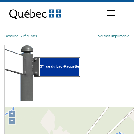
Passer
au
contenu
Retour aux résultats
Version imprimable
e
3
rue du Lac-Raquette
+
−