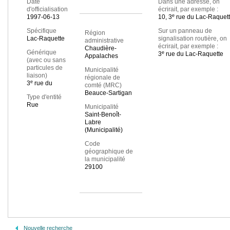
Date
Dans une adresse, on
d'officialisation
écrirait, par exemple :
e
1997-06-13
10, 3
rue du Lac-Raquet
Spécifique
Sur un panneau de
Région
Lac-Raquette
signalisation routière, on
administrative
écrirait, par exemple :
Chaudière-
Générique
e
3
rue du Lac-Raquette
Appalaches
(avec ou sans
particules de
Municipalité
liaison)
régionale de
e
3
rue du
comté (MRC)
Beauce-Sartigan
Type d'entité
Rue
Municipalité
Saint-Benoît-
Labre
(Municipalité)
Code
géographique de
la municipalité
29100
Nouvelle recherche