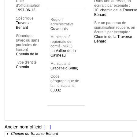
Date
Dans une adresse, on
d'officialisation
écrirait, par exemple :
1997-06-13
10, chemin de la Traverse
Bénard
Spécifique
Région
Traverse-
Sur un panneau de
administrative
Bénard
signalisation routière, on
Outaouais
écrirait, par exemple :
Générique
Chemin de la Traverse-
Municipalité
(avec ou sans
Bénard
régionale de
particules de
comté (MRC)
liaison)
La Vallée-de-la-
Chemin de la
Gatineau
Type d'entité
Municipalité
Chemin
Gracefield (Ville)
Code
géographique de
la municipalité
83032
Ancien nom officiel
[ – ]
Chemin de Traverse-Bénard