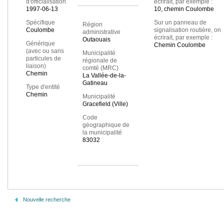
d'officialisation
écrirait, par exemple :
1997-06-13
10, chemin Coulombe
Spécifique
Sur un panneau de
Région
Coulombe
signalisation routière, on
administrative
écrirait, par exemple :
Outaouais
Générique
Chemin Coulombe
(avec ou sans
Municipalité
particules de
régionale de
liaison)
comté (MRC)
Chemin
La Vallée-de-la-
Gatineau
Type d'entité
Chemin
Municipalité
Gracefield (Ville)
Code
géographique de
la municipalité
83032
Nouvelle recherche