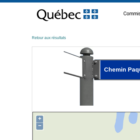
Passer
au
Commis
contenu
Retour aux résultats
Chemin Paq
+
−