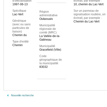
d'officialisation
écrirait, par exemple :
1997-06-13
10, chemin du Lac-Vert
Spécifique
Sur un panneau de
Région
Lac-Vert
signalisation routière, on
administrative
écrirait, par exemple :
Outaouais
Générique
Chemin du Lac-Vert
(avec ou sans
Municipalité
particules de
régionale de
liaison)
comté (MRC)
Chemin du
La Vallée-de-la-
Gatineau
Type d'entité
Chemin
Municipalité
Gracefield (Ville)
Code
géographique de
la municipalité
83032
Nouvelle recherche