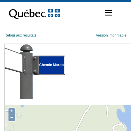
Passer
au
contenu
Retour aux résultats
Version imprimable
Chemin Marois
+
−