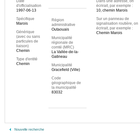
Date
Dans une adresse, on
d'officialisation
écrirait, par exemple :
1997-06-13
10, chemin Marois
Spécifique
Sur un panneau de
Région
Marois
signalisation routière, on
administrative
écrirait, par exemple :
Outaouais
Générique
Chemin Marois
(avec ou sans
Municipalité
particules de
régionale de
liaison)
comté (MRC)
Chemin
La Vallée-de-la-
Gatineau
Type d'entité
Chemin
Municipalité
Gracefield (Ville)
Code
géographique de
la municipalité
83032
Nouvelle recherche