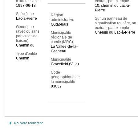
d'officialisation
écrirait, par exemple :
1997-06-13
10, chemin du Lac-à-
Pierre
Spécifique
Région
Lac-à-Pierre
Sur un panneau de
administrative
signalisation routière, on
Outaouais
Générique
écrirait, par exemple :
(avec ou sans
Chemin du Lac-à-Pierre
Municipalité
particules de
régionale de
liaison)
comté (MRC)
Chemin du
La Vallée-de-la-
Gatineau
Type d'entité
Chemin
Municipalité
Gracefield (Ville)
Code
géographique de
la municipalité
83032
Nouvelle recherche