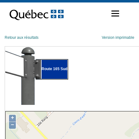
Passer
au
contenu
Retour aux résultats
Version imprimable
Route 165 Sud
+
−