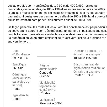
Les autoroutes sont numérotées de 1 à 99 et de 400 à 999, les routes
principales, ou nationales, de 100 à 199 et les routes secondaires de 200 à 
Quant aux routes secondaires, celles qui se trouvent au sud du fleuve Saint-
Laurent sont désignées par des numéros allant de 200 à 299, tandis que cel
qui se trouvent au nord portent des numéros allant de 300 à 399.
De façon générale, les routes et les autoroutes dont le tracé est perpendicula
au fleuve Saint-Laurent sont désignées par un numéro impair, alors que cell
dont le tracé est parallèle à celui du fleuve sont désignées par un numéro pai
La numérotation va en ordre croissant de l'ouest vers l'est de la province et d
sud vers le nord.
Date
Dans une adresse, on
d'officialisation
écrirait, par exemple :
1997-08-14
10, route 165 Sud
Spécifique
Sur un panneau de
Région
165 Sud
signalisation routière, on
administrative
écrirait, par exemple :
Centre-du-
Générique
Route 165 Sud
Québec
(avec ou sans
particules de
Municipalité
liaison)
régionale de
Route
comté (MRC)
L'Érable
Type d'entité
Route
Municipalité
Plessisville (Ville)