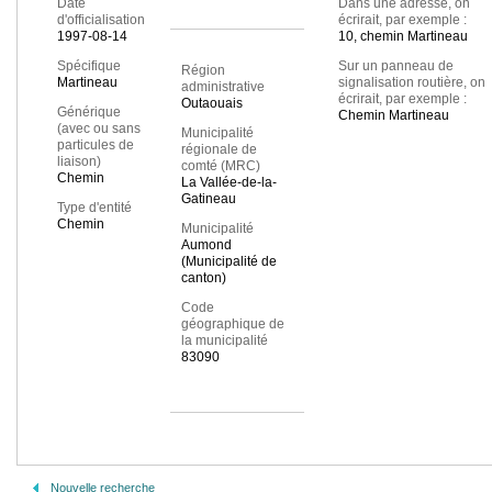
Date
Dans une adresse, on
d'officialisation
écrirait, par exemple :
1997-08-14
10, chemin Martineau
Spécifique
Sur un panneau de
Région
Martineau
signalisation routière, on
administrative
écrirait, par exemple :
Outaouais
Générique
Chemin Martineau
(avec ou sans
Municipalité
particules de
régionale de
liaison)
comté (MRC)
Chemin
La Vallée-de-la-
Gatineau
Type d'entité
Chemin
Municipalité
Aumond
(Municipalité de
canton)
Code
géographique de
la municipalité
83090
Nouvelle recherche