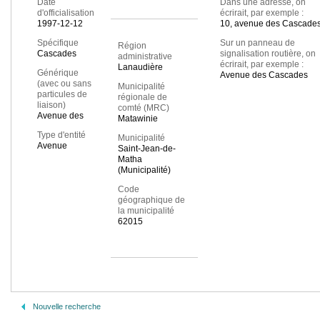
Date
Dans une adresse, on
d'officialisation
écrirait, par exemple :
1997-12-12
10, avenue des Cascade
Spécifique
Sur un panneau de
Région
Cascades
signalisation routière, on
administrative
écrirait, par exemple :
Lanaudière
Générique
Avenue des Cascades
(avec ou sans
Municipalité
particules de
régionale de
liaison)
comté (MRC)
Avenue des
Matawinie
Type d'entité
Municipalité
Avenue
Saint-Jean-de-
Matha
(Municipalité)
Code
géographique de
la municipalité
62015
Nouvelle recherche