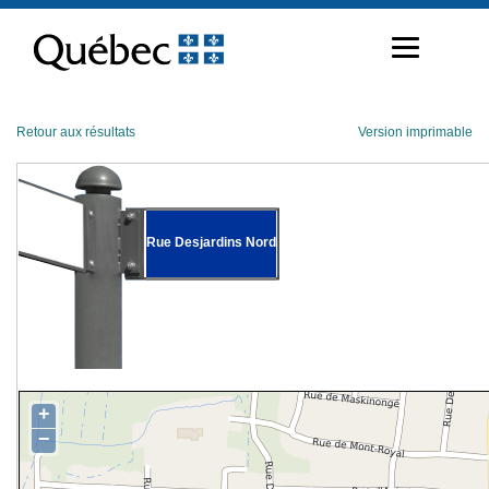
Passer
au
contenu
Retour aux résultats
Version imprimable
Rue Desjardins Nord
+
−