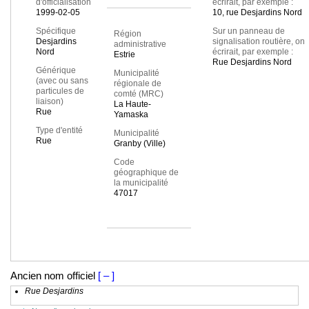
d'officialisation
écrirait, par exemple :
1999-02-05
10, rue Desjardins Nord
Spécifique
Sur un panneau de
Région
Desjardins
signalisation routière, on
administrative
Nord
écrirait, par exemple :
Estrie
Rue Desjardins Nord
Générique
Municipalité
(avec ou sans
régionale de
particules de
comté (MRC)
liaison)
La Haute-
Rue
Yamaska
Type d'entité
Municipalité
Rue
Granby (Ville)
Code
géographique de
la municipalité
47017
Ancien nom officiel
[ – ]
Rue Desjardins