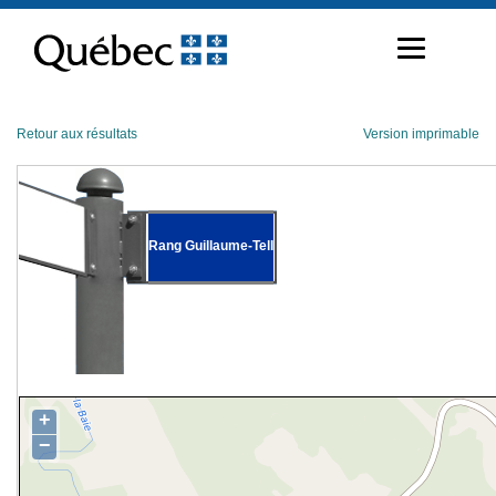
Passer
au
contenu
Retour aux résultats
Version imprimable
Rang Guillaume-Tell
+
−