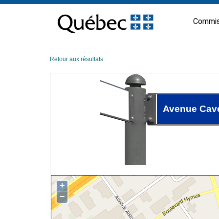
Passer
au
Commis
contenu
Retour aux résultats
Avenue Cave
+
−