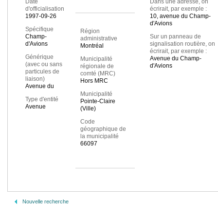
Date
Dans une adresse, on
d'officialisation
écrirait, par exemple :
1997-09-26
10, avenue du Champ-
d'Avions
Spécifique
Région
Champ-
Sur un panneau de
administrative
d'Avions
signalisation routière, on
Montréal
écrirait, par exemple :
Générique
Avenue du Champ-
Municipalité
(avec ou sans
d'Avions
régionale de
particules de
comté (MRC)
liaison)
Hors MRC
Avenue du
Municipalité
Type d'entité
Pointe-Claire
Avenue
(Ville)
Code
géographique de
la municipalité
66097
Nouvelle recherche