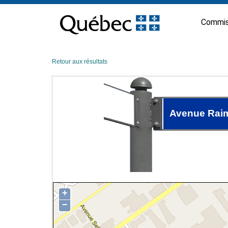
Passer
au
Commis
contenu
Retour aux résultats
Avenue Rai
+
−