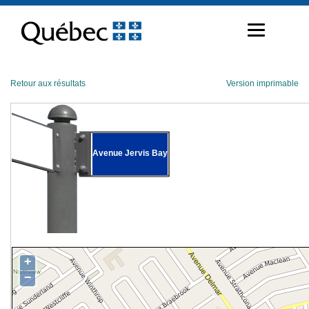
Passer
au
contenu
Retour aux résultats
Version imprimable
Avenue Jervis Bay
+
−