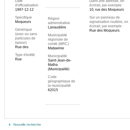
Date
Dans une adresse, on
d'officialisation
écrirait, par exemple :
1997-12-12
10, rue des Moqueurs
Spécifique
Sur un panneau de
Région
Moqueurs
signalisation routière, on
administrative
écrirait, par exemple :
Lanaudière
Générique
Rue des Moqueurs
(avec ou sans
Municipalité
particules de
régionale de
liaison)
comté (MRC)
Rue des
Matawinie
Type d'entité
Municipalité
Rue
Saint-Jean-de-
Matha
(Municipalité)
Code
géographique de
la municipalité
62015
Nouvelle recherche