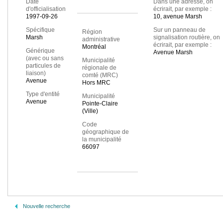
Date
Dans une adresse, on
d'officialisation
écrirait, par exemple :
1997-09-26
10, avenue Marsh
Spécifique
Sur un panneau de
Région
Marsh
signalisation routière, on
administrative
écrirait, par exemple :
Montréal
Générique
Avenue Marsh
(avec ou sans
Municipalité
particules de
régionale de
liaison)
comté (MRC)
Avenue
Hors MRC
Type d'entité
Municipalité
Avenue
Pointe-Claire
(Ville)
Code
géographique de
la municipalité
66097
Nouvelle recherche