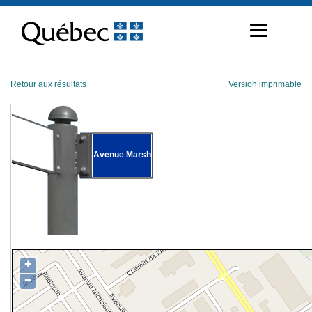
Passer
au
contenu
Retour aux résultats
Version imprimable
Avenue Marsh
+
−