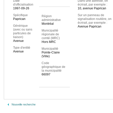
Date
Dans une adresse, on
d'officialisation
écrirait, par exemple :
1997-09-26
10, avenue Paprican
Spécifique
Sur un panneau de
Région
Paprican
signalisation routière, on
administrative
écrirait, par exemple :
Montréal
Générique
Avenue Paprican
(avec ou sans
Municipalité
particules de
régionale de
liaison)
comté (MRC)
Avenue
Hors MRC
Type d'entité
Municipalité
Avenue
Pointe-Claire
(Ville)
Code
géographique de
la municipalité
66097
Nouvelle recherche