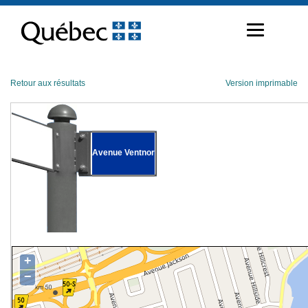
Passer
au
contenu
Retour aux résultats
Version imprimable
Avenue Ventnor
+
−