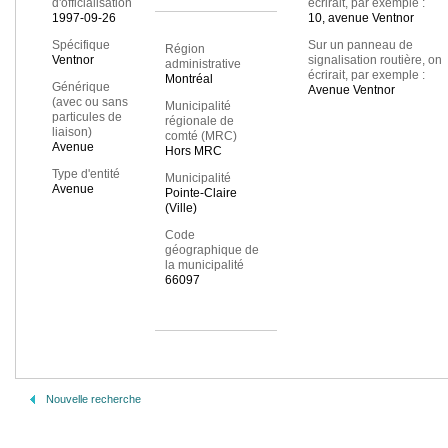
d'officialisation
écrirait, par exemple :
1997-09-26
10, avenue Ventnor
Spécifique
Sur un panneau de
Région
Ventnor
signalisation routière, on
administrative
écrirait, par exemple :
Montréal
Générique
Avenue Ventnor
(avec ou sans
Municipalité
particules de
régionale de
liaison)
comté (MRC)
Avenue
Hors MRC
Type d'entité
Municipalité
Avenue
Pointe-Claire
(Ville)
Code
géographique de
la municipalité
66097
Nouvelle recherche