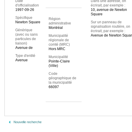
Date
Dans une adresse, on
d'officialisation
écrirait, par exemple :
1997-09-26
10, avenue de Newton
Square
Spécifique
Région
Newton Square
Sur un panneau de
administrative
signalisation routière, on
Montréal
Générique
écrirait, par exemple :
(avec ou sans
Avenue de Newton Squa
Municipalité
particules de
régionale de
liaison)
comté (MRC)
Avenue de
Hors MRC
Type d'entité
Municipalité
Avenue
Pointe-Claire
(Ville)
Code
géographique de
la municipalité
66097
Nouvelle recherche