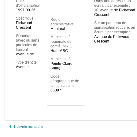
Date
Dans une adresse, on
d'officialisation
écrirait, par exemple :
1997-09-26
10, avenue de Pickwood
Crescent
Spécifique
Région
Pickwood
Sur un panneau de
administrative
Crescent
signalisation routière, on
Montréal
écrirait, par exemple :
Générique
Avenue de Pickwood
Municipalité
(avec ou sans
Crescent
régionale de
particules de
comté (MRC)
liaison)
Hors MRC
Avenue de
Municipalité
Type d'entité
Pointe-Claire
Avenue
(Ville)
Code
géographique de
la municipalité
66097
Nouvelle recherche