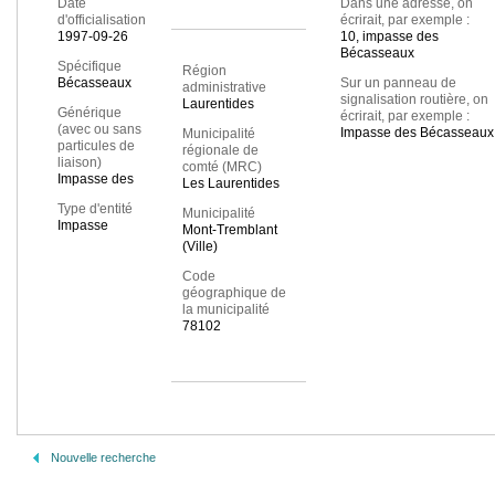
Date
Dans une adresse, on
d'officialisation
écrirait, par exemple :
1997-09-26
10, impasse des
Bécasseaux
Spécifique
Région
Bécasseaux
Sur un panneau de
administrative
signalisation routière, on
Laurentides
Générique
écrirait, par exemple :
(avec ou sans
Impasse des Bécasseaux
Municipalité
particules de
régionale de
liaison)
comté (MRC)
Impasse des
Les Laurentides
Type d'entité
Municipalité
Impasse
Mont-Tremblant
(Ville)
Code
géographique de
la municipalité
78102
Nouvelle recherche