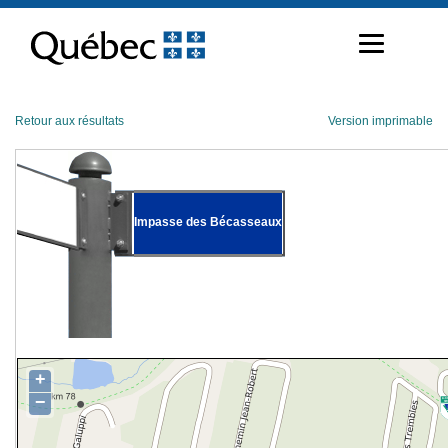
Passer
au
contenu
Retour aux résultats
Version imprimable
Impasse des Bécasseaux
+
−